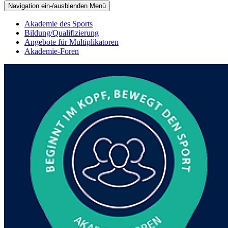
Navigation ein-/ausblenden
Menü
Akademie des Sports
Bildung/Qualifizierung
Angebote für Multiplikatoren
Akademie-Foren