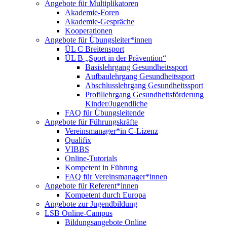
Angebote für Multiplikatoren
Akademie-Foren
Akademie-Gespräche
Kooperationen
Angebote für Übungsleiter*innen
ÜL C Breitensport
ÜL B „Sport in der Prävention“
Basislehrgang Gesundheitssport
Aufbaulehrgang Gesundheitssport
Abschlusslehrgang Gesundheitssport
Profillehrgang Gesundheitsförderung
Kinder/Jugendliche
FAQ für Übungsleitende
Angebote für Führungskräfte
Vereinsmanager*in C-Lizenz
Qualifix
VIBBS
Online-Tutorials
Kompetent in Führung
FAQ für Vereinsmanager*innen
Angebote für Referent*innen
Kompetent durch Europa
Angebote zur Jugendbildung
LSB Online-Campus
Bildungsangebote Online