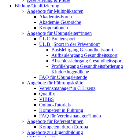
Reservierung & Preise
Bildung/Qualifizierung
Angebote für Multiplikatoren
Akademie-Foren
Akademie-Gespräche
Kooperationen
Angebote für Übungsleiter*innen
ÜL C Breitensport
ÜL B „Sport in der Prävention“
Basislehrgang Gesundheitssport
Aufbaulehrgang Gesundheitssport
Abschlusslehrgang Gesundheitssport
Profillehrgang Gesundheitsförderung
Kinder/Jugendliche
FAQ für Übungsleitende
Angebote für Führungskräfte
Vereinsmanager*in C-Lizenz
Qualifix
VIBBS
Online-Tutorials
Kompetent in Führung
FAQ für Vereinsmanager*innen
Angebote für Referent*innen
Kompetent durch Europa
Angebote zur Jugendbildung