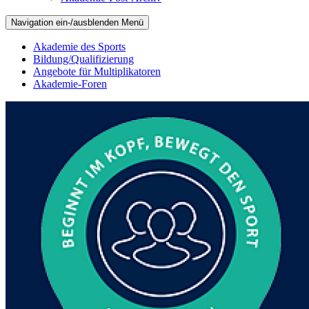
Navigation ein-/ausblenden
Menü
Akademie des Sports
Bildung/Qualifizierung
Angebote für Multiplikatoren
Akademie-Foren