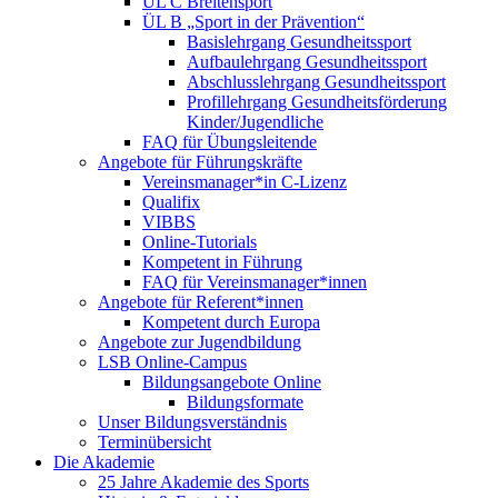
ÜL C Breitensport
ÜL B „Sport in der Prävention“
Basislehrgang Gesundheitssport
Aufbaulehrgang Gesundheitssport
Abschlusslehrgang Gesundheitssport
Profillehrgang Gesundheitsförderung
Kinder/Jugendliche
FAQ für Übungsleitende
Angebote für Führungskräfte
Vereinsmanager*in C-Lizenz
Qualifix
VIBBS
Online-Tutorials
Kompetent in Führung
FAQ für Vereinsmanager*innen
Angebote für Referent*innen
Kompetent durch Europa
Angebote zur Jugendbildung
LSB Online-Campus
Bildungsangebote Online
Bildungsformate
Unser Bildungsverständnis
Terminübersicht
Die Akademie
25 Jahre Akademie des Sports