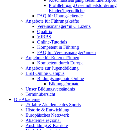
Abschlusslehrgang Gesundheitssport
Profillehrgang Gesundheitsförderung
Kinder/Jugendliche
FAQ für Übungsleitende
Angebote für Führungskräfte
Vereinsmanager*in C-Lizenz
Qualifix
VIBBS
Online-Tutorials
Kompetent in Führung
FAQ für Vereinsmanager*innen
Angebote für Referent*innen
Kompetent durch Europa
Angebote zur Jugendbildung
LSB Online-Campus
Bildungsangebote Online
Bildungsformate
Unser Bildungsverständnis
Terminübersicht
Die Akademie
25 Jahre Akademie des Sports
Historie & Entwicklung
Europäisches Netzwerk
Akademie-regional
Ausbildung & Karriere