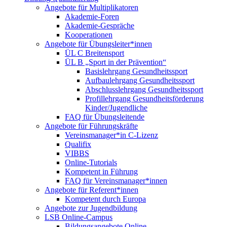
Angebote für Multiplikatoren
Akademie-Foren
Akademie-Gespräche
Kooperationen
Angebote für Übungsleiter*innen
ÜL C Breitensport
ÜL B „Sport in der Prävention“
Basislehrgang Gesundheitssport
Aufbaulehrgang Gesundheitssport
Abschlusslehrgang Gesundheitssport
Profillehrgang Gesundheitsförderung
Kinder/Jugendliche
FAQ für Übungsleitende
Angebote für Führungskräfte
Vereinsmanager*in C-Lizenz
Qualifix
VIBBS
Online-Tutorials
Kompetent in Führung
FAQ für Vereinsmanager*innen
Angebote für Referent*innen
Kompetent durch Europa
Angebote zur Jugendbildung
LSB Online-Campus
Bildungsangebote Online